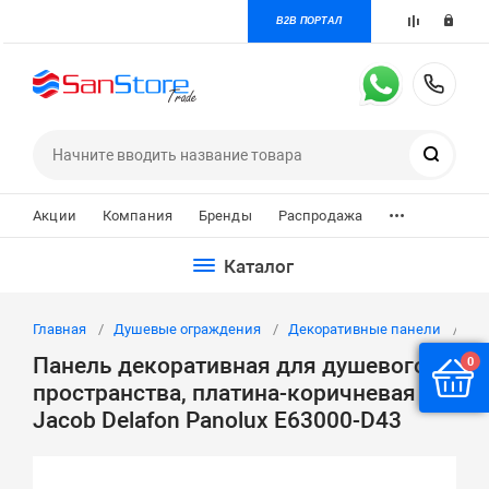
B2B ПОРТАЛ
+7 
Поиск
...
Акции
Компания
Бренды
Распродажа
Каталог
Главная
Душевые ограждения
Декоративные панели
Па
Панель декоративная для душевого
0
пространства, платина-коричневая
Jacob Delafon Panolux E63000-D43