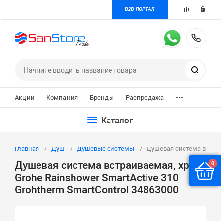
B2B ПОРТАЛ
+7 
Поиск
...
Акции
Компания
Бренды
Распродажа
Каталог
Главная
Душ
Душевые системы
Душевая система встраив
Душевая система встраиваемая, хром
0
Grohe Rainshower SmartActive 310
Grohtherm SmartControl 34863000