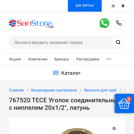
B2B ПОРТАЛ
+7 
Поиск
...
Акции
Компания
Бренды
Распродажа
Каталог
Главная
Инженерная сантехника
Фитинги для труб
76752
767520 ТЕСЕ Уголок соединительный
0
с ниппелем 20х1/2", латунь