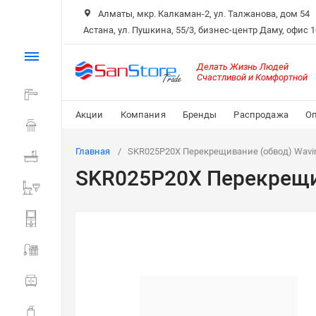
Алматы, мкр. Калкаман-2, ул. Талжанова, дом 54
Астана, ул. Пушкина, 55/3, бизнес-центр Даму, офис 
Каталог
Делать Жизнь Людей
Счастливой и Комфортной
Смесители
Акции
Компания
Бренды
Распродажа
Оп
Душ
Главная
SKR025P20X Перекрещивание (обвод) Wavin E
Ванна
SKR025P20X Перекрещива
Санитарная керамика
Системы инсталляции
Мойки и фильтры
Мебель для ванной
Аксессуары для ванной