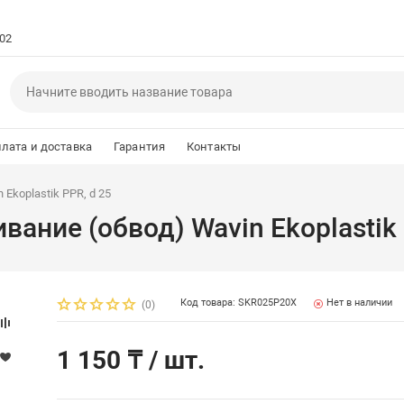
102
лата и доставка
Гарантия
Контакты
koplastik PPR, d 25
ние (обвод) Wavin Ekoplastik 
Код товара: SKR025P20X
Нет в наличии
(0)
1 150 ₸
/ шт.