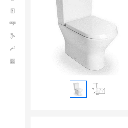
Душевые ограждения
Трапы водоотводящие
Сливная и смывная арматура
Инженерная сантехника
Керамогранит