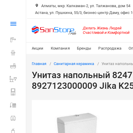
Алматы, мкр. Калкаман-2, ул. Талжанова, дом 54
Астана, ул. Пушкина, 55/3, бизнес-центр Даму, офис 
Каталог
Делать Жизнь Людей
Счастливой и Комфортной
Смесители
Акции
Компания
Бренды
Распродажа
Оп
Душ
Главная
Санитарная керамика
Унитаз напольны
Ванна
Унитаз напольный 824
Санитарная керамика
8927123000009 Jika K2
Системы инсталляции
Мойки и фильтры
Мебель для ванной
Аксессуары для ванной