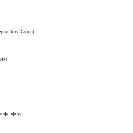
рна Roca Group)
хия)
санфарфора