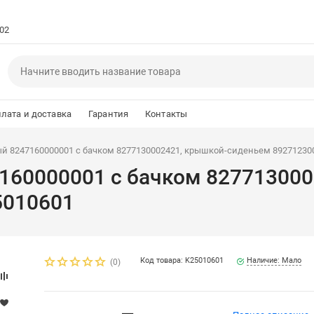
102
лата и доставка
Гарантия
Контакты
й 8247160000001 с бачком 8277130002421, крышкой-сиденьем 892712300
7160000001 с бачком 82771300
5010601
Код товара: K25010601
Наличие: Мало
(0)