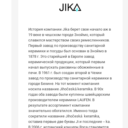
История компании Jika берет свое начало аж в
19 веке в чешском городе Зноймо, который
славился мастерством своих ремесленников.
Первый завод по производству санитарной
керамики и посуды был основан в Зноймо в
1878 г. Это старейший в Европе завод
керамической продукции, который первым
начал выпускать раковины обожжённые в
печи. В 1961 г. был создан второй в Чехии
завод по производству санитарной керамики в
городе Бехине. На тот момент компания
носила название Jihočeská keramika. В 90х
годах оба завода были куплены швейцарским
производителем керамики LAUFEN. В
результате ассортимент компании
значительно обогатился. Именно тогда
сократили название Jihočeská keramika,
оставив первые две буквы Ji и последние – ka.
В 2006 г. испанский концерн Roca становится