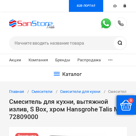
B2B ПОРТАЛ
+7 
Поиск
...
Акции
Компания
Бренды
Распродажа
Каталог
Главная
Смесители
Смесители для кухни
Смеситель для 
Смеситель для кухни, вытяжной
0
излив, S Box, хром Hansgrohe Talis M54
72809000
Лучшая цена