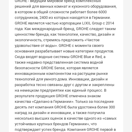
GROHE - ведущий мировой бренд комплексных
решений для ванных комнат и кухонного оборудования,
в котором в общей сложности работает более 6000
сотрудников, 2400 из которых находятся в Германии.
GROHE является частью корпорации LIXIL Group с 2014
года. Как международный бренд, GROHE следует таким
ценностям бренда, как технологии, качество, дизайн и
экологичность, стремясь предложить «Чистое
удовольствие от воды». GROHE с момента своего
основания разрабатывает новые категории продуктов.
Сюда входят водные системы GROHE Blue и Red, а
также недавно представленная система водной
безопасности GROHE Sense, которая является
инновационным компонентом на растущем рынке
технологий для умного дома. Инновации, дизайн и
разработка тесно связаны друг с другом и закреплены
на немецком предприятии как единый процесс. В
результате продукция GROHE отмечена знаком
качества «Сделано в Германии». Только за последние
десять лет компания GROHE была удостоена более 300
наград за дизайн и инновации, а также получила
несколько высших оценок в качестве одного из «самых
устойчивых крупных брендов Германии», что
подтверждает успех бренда. Компания GROHE первой в