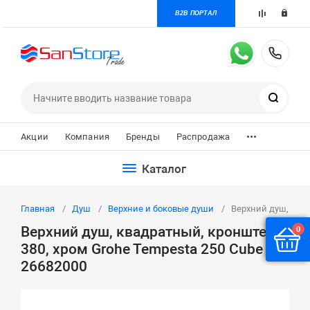
B2B ПОРТАЛ
+7 
Поиск
...
Акции
Компания
Бренды
Распродажа
Каталог
Главная
Душ
Верхние и боковые души
Верхний душ, квад
Верхний душ, квадратный, кронштейн
0
380, хром Grohe Tempesta 250 Cube
26682000