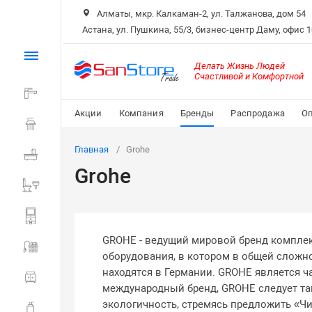
Алматы, мкр. Калкаман-2, ул. Талжанова, дом 54
Астана, ул. Пушкина, 55/3, бизнес-центр Даму, офис 
Каталог
Делать Жизнь Людей
Счастливой и Комфортной
Смесители
Акции
Компания
Бренды
Распродажа
Оп
Душ
Главная
Grohe
Ванна
Grohe
Санитарная керамика
Системы инсталляции
GROHE - ведущий мировой бренд комплек
Мойки и фильтры
оборудования, в котором в общей сложно
находятся в Германии. GROHE является ча
Мебель для ванной
международный бренд, GROHE следует так
экологичность, стремясь предложить «Ч
Аксессуары для ванной