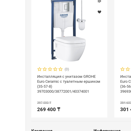
(0)
Инсталляция с унитазом GROHE
Инста
Euro Ceramic с туалетным ершиком
Euro 
(35-57-8)
(36-56
39703000/38772001/40374001
39693
397 000 ₸
384 60
269 400 ₸
301 