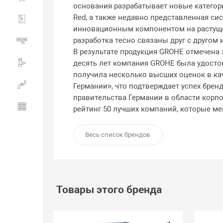
основания разрабатывает новые категор
Red, а также недавно представленная си
Душевые ограждения
инновационным компонентом на растуще
разработка тесно связаны друг с другом
Трапы водоотводящие
В результате продукция GROHE отмечена 
десять лет компания GROHE была удостое
Сливная и смывная арматура
получила несколько высших оценок в ка
Инженерная сантехника
Германии», что подтверждает успех брен
правительства Германии в области корпо
Керамогранит
рейтинг 50 лучших компаний, которые ме
Весь список брендов
Товары этого бренда