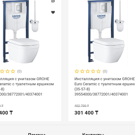
(0)
(0)
лляция с унитазом GROHE
Инсталляция с унитазом GROHE
Ceramic с туалетным ершиком
Euro Ceramic с туалетным ерши
-8)
(35-57-8)
000/38772001/40374001
39554000/38772001/40374001
0 ₸
402 700 ₸
400 ₸
301 400 ₸