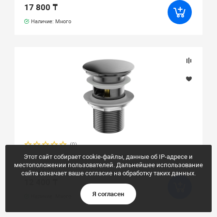
17 800 ₸
Наличие: Много
(0)
Этот сайт собирает cookie-файлы, данные об IP-адресе и
Донный клапан, черный ESKO BGB
местоположении пользователей. Дальнейшее использование
13 720 ₸
сайта означает ваше согласие на обработку таких данных.
12 400 ₸
Я согласен
Наличие: Много