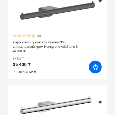
(0)
Держатель туалетной бумаги 300,
шлиф.черный хром Hansgrohe AddStoris S
41768340
39 300 ₸
35 400 ₸
Наличие: Мало