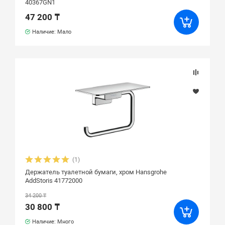
40367GN1
47 200 ₸
Наличие: Мало
(1)
Держатель туалетной бумаги, хром Hansgrohe
AddStoris 41772000
34 200 ₸
30 800 ₸
Наличие: Много