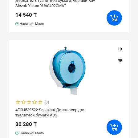
Держатель туалетной бумаги, черный Rav
Slezak Yukon YUA0402CMAT
14 540 ₸
Наличие: Мало
(0)
4FCH539522 Saniplast Диспенсер для
туалетной бумаги ABS
30 280 ₸
Наличие: Мало