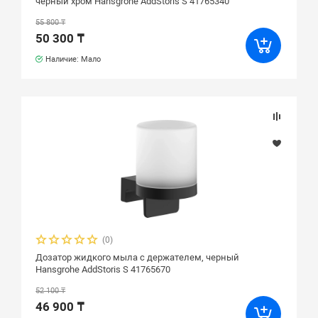
черный хром Hansgrohe AddStoris S 41765340
55 800 ₸
50 300 ₸
Наличие: Мало
(0)
Дозатор жидкого мыла с держателем, черный
Hansgrohe AddStoris S 41765670
52 100 ₸
46 900 ₸