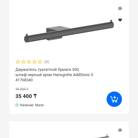
(0)
Держатель туалетной бумаги 300,
шлиф.черный хром Hansgrohe AddStoris S
41768340
39 300 ₸
35 400 ₸
Наличие: Мало