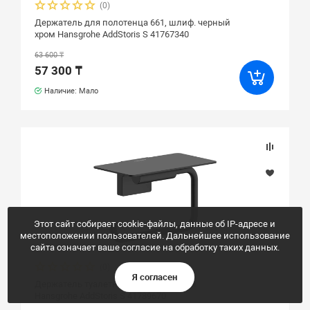
(0)
Держатель для полотенца 661, шлиф. черный
хром Hansgrohe AddStoris S 41767340
63 600 ₸
57 300 ₸
Наличие: Мало
Этот сайт собирает cookie-файлы, данные об IP-адресе и
местоположении пользователей. Дальнейшее использование
сайта означает ваше согласие на обработку таких данных.
(0)
Я согласен
Держатель туалетной бумаги, черный
Hansgrohe AddStoris S 41789670