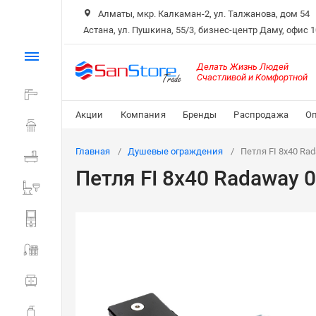
Алматы, мкр. Калкаман-2, ул. Талжанова, дом 54
Астана, ул. Пушкина, 55/3, бизнес-центр Даму, офис 
Каталог
Делать Жизнь Людей
Счастливой и Комфортной
Смесители
Акции
Компания
Бренды
Распродажа
Оп
Душ
Главная
Душевые ограждения
Петля FI 8х40 Ra
Ванна
Петля FI 8х40 Radaway 
Санитарная керамика
Системы инсталляции
Мойки и фильтры
Мебель для ванной
Аксессуары для ванной