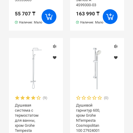
4S99300-03
55 707 ₸
163 990 ₸
Наличие: Мало
Наличие: Мало
(9)
(0)
Душевая
Душевой
система с
гарнитур 600,
термостатом
хром Grohe
для ванны,
NTempesta
хром Grohe
Cosmopolitan
Tempesta
100 27924001