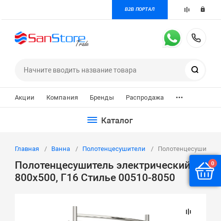
B2B ПОРТАЛ
+7 
Поиск
...
Акции
Компания
Бренды
Распродажа
Каталог
Главная
Ванна
Полотенцесушители
Полотенцесушитель 
Полотенцесушитель электрический
0
800х500, Г16 Стилье 00510-8050