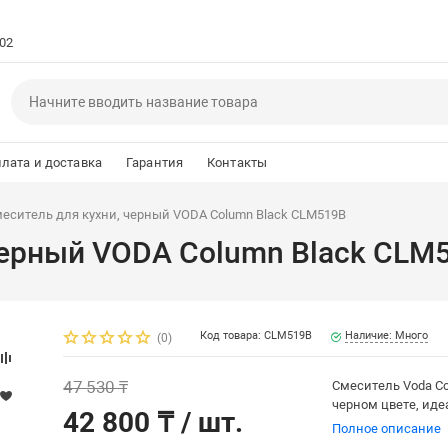
102
лата и доставка
Гарантия
Контакты
еситель для кухни, черный VODA Column Black CLM519B
черный VODA Column Black CLM
Код товара: CLM519B
Наличие: Много
(0)
47 530 ₸
Смеситель Voda C
черном цвете, ид
42 800 ₸
/ шт.
Полное описание