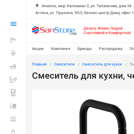
Алматы, мкр. Калкаман-2, ул. Талжанова, дом 54
Астана, ул. Пушкина, 55/3, бизнес-центр Даму, офис 
Каталог
Делать Жизнь Людей
Счастливой и Комфортной
Смесители
Акции
Компания
Бренды
Распродажа
Оп
Душ
Главная
Смесители
Смесители для кухни
См
Ванна
Смеситель для кухни, 
Санитарная керамика
Системы инсталляции
Мойки и фильтры
Мебель для ванной
Аксессуары для ванной