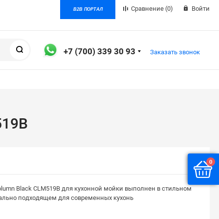
Сравнение
(0)
Войти
B2B ПОРТАЛ
Поиск
+7 (700) 339 30 93
Заказать звонок
519B
0
olumn Black CLM519B для кухонной мойки выполнен в стильном
еально подходящем для современных кухонь