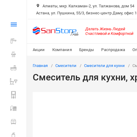
Алматы, мкр. Калкаман-2, ул. Талжанова, дом 54
Астана, ул. Пушкина, 55/3, бизнес-центр Даму, офис 
Каталог
Делать Жизнь Людей
Счастливой и Комфортной
Смесители
Акции
Компания
Бренды
Распродажа
Оп
Душ
Главная
Смесители
Смесители для кухни
См
Ванна
Смеситель для кухни, 
Санитарная керамика
Системы инсталляции
Мойки и фильтры
Мебель для ванной
Аксессуары для ванной