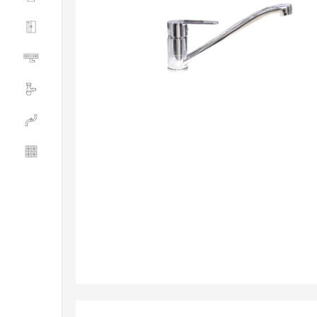
Душевые ограждения
Трапы водоотводящие
Сливная и смывная арматура
Инженерная сантехника
Керамогранит