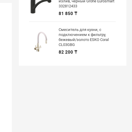
излив, черный Grohe Eurosmart
332812433
81 850 ₸
Смеситель для кухни, с
подключением к фильтру,
бежевый/золото ESKO Coral
CL03GBG
82 200 ₸