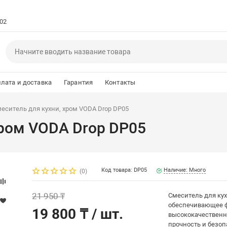
102
лата и доставка
Гарантия
Контакты
еситель для кухни, хром VODA Drop DP05
хром VODA Drop DP05
Код товара: DP05
Наличие: Много
(0)
21 950 ₸
Смеситель для кух
обеспечивающее ф
19 800 ₸
/ шт.
высококачественно
прочность и безоп