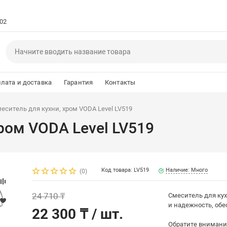
102
лата и доставка
Гарантия
Контакты
еситель для кухни, хром VODA Level LV519
ром VODA Level LV519
Код товара: LV519
Наличие: Много
(0)
24 710 ₸
Смеситель для кух
и надежность, обе
22 300 ₸
/ шт.
Обратите внимание