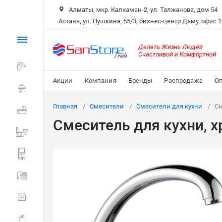
Алматы, мкр. Калкаман-2, ул. Талжанова, дом 54
Астана, ул. Пушкина, 55/3, бизнес-центр Даму, офис 
Каталог
Делать Жизнь Людей
Счастливой и Комфортной
Смесители
Акции
Компания
Бренды
Распродажа
Оп
Душ
Главная
Смесители
Смесители для кухни
См
Ванна
Смеситель для кухни, х
Санитарная керамика
Системы инсталляции
Мойки и фильтры
Мебель для ванной
Аксессуары для ванной