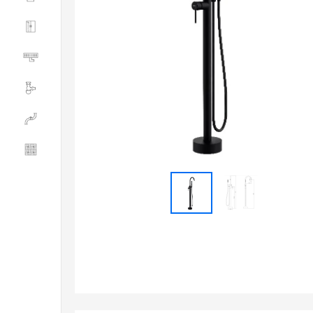
Душевые ограждения
Трапы водоотводящие
Сливная и смывная арматура
Инженерная сантехника
Керамогранит