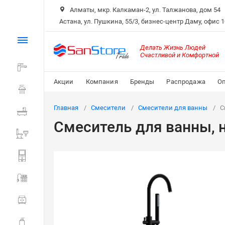
Алматы, мкр. Калкаман-2, ул. Талжанова, дом 54
Астана, ул. Пушкина, 55/3, бизнес-центр Даму, офис 
Каталог
Делать Жизнь Людей
Счастливой и Комфортной
Смесители
Акции
Компания
Бренды
Распродажа
Оп
Душ
Главная
Смесители
Смесители для ванны
С
Ванна
Смеситель для ванны, 
Санитарная керамика
Системы инсталляции
Мойки и фильтры
Мебель для ванной
Аксессуары для ванной