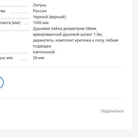
Латунь
тва
Россия
Черный (верный)
ланга (мм)
1500 мм
Душевая лейка диаметром 28мм,
армированный душевой шланг 1.5м,
держатель, комплект крепежа к полу, гибкая
подводка
напольный
ша, мм:
28 мм
Поделиться