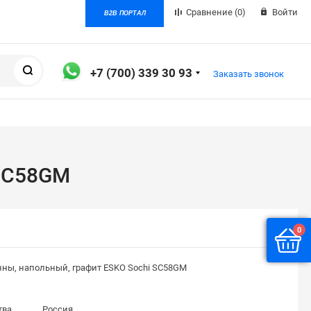
Сравнение
(0)
Войти
B2B ПОРТАЛ
Поиск
+7 (700) 339 30 93
Заказать звонок
 SC58GM
0
нны, напольный, графит ESKO Sochi SC58GM
тва
Россия