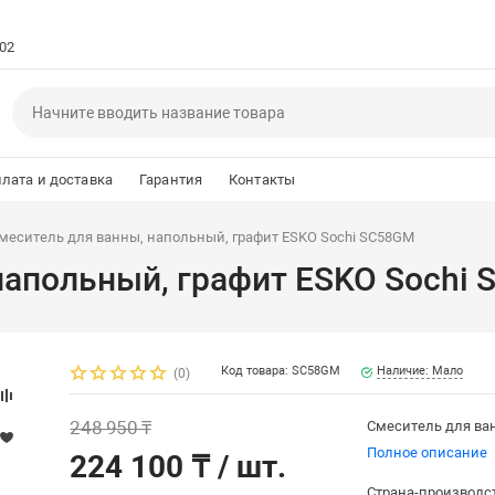
102
лата и доставка
Гарантия
Контакты
меситель для ванны, напольный, графит ESKO Sochi SC58GM
напольный, графит ESKO Sochi
Код товара: SC58GM
Наличие: Мало
(0)
248 950 ₸
Смеситель для ва
Полное описание
224 100 ₸
/ шт.
Страна-производс