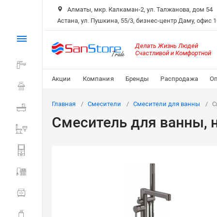
Алматы, мкр. Калкаман-2, ул. Талжанова, дом 54
Астана, ул. Пушкина, 55/3, бизнес-центр Даму, офис 
Каталог
Делать Жизнь Людей
Счастливой и Комфортной
Смесители
Акции
Компания
Бренды
Распродажа
Оп
Душ
Главная
Смесители
Смесители для ванны
С
Ванна
Смеситель для ванны, 
Санитарная керамика
Системы инсталляции
Мойки и фильтры
Мебель для ванной
Аксессуары для ванной