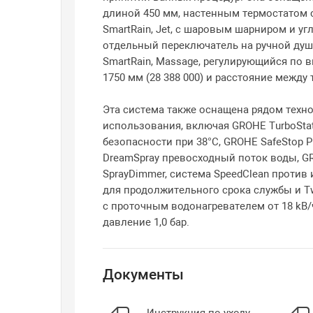
длиной 450 мм, настенным термостатом 
SmartRain, Jet, с шаровым шарниром и уг
отдельный переключатель на ручной душ Eu
SmartRain, Massage, регулирующийся по
1750 мм (28 388 000) и расстояние между
Эта система также оснащена рядом техно
использования, включая GROHE TurboSta
безопасности при 38°C, GROHE SafeStop Plus
DreamSpray превосходный поток воды, GR
SprayDimmer, система SpeedClean проти
для продолжительного срока службы и Tw
с проточным водонагревателем от 18 kВ
давление 1,0 бар.
Документы
Инструкция по уходу