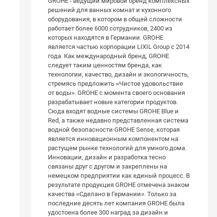
GROHE - ведущий мировой бренд комплексных
решений для ванных комнат и кухонного
оборудования, в котором в общей сложности
работает более 6000 сотрудников, 2400 из
которых находятся в Германии. GROHE
является частью корпорации LIXIL Group с 2014
года. Как международный бренд, GROHE
следует таким ценностям бренда, как
технологии, качество, дизайн и экологичность,
стремясь предложить «Чистое удовольствие
от воды». GROHE с момента своего основания
разрабатывает новые категории продуктов.
Сюда входят водные системы GROHE Blue и
Red, а также недавно представленная система
водной безопасности GROHE Sense, которая
является инновационным компонентом на
растущем рынке технологий для умного дома.
Инновации, дизайн и разработка тесно
связаны друг с другом и закреплены на
немецком предприятии как единый процесс. В
результате продукция GROHE отмечена знаком
качества «Сделано в Германии». Только за
последние десять лет компания GROHE была
удостоена более 300 наград за дизайн и