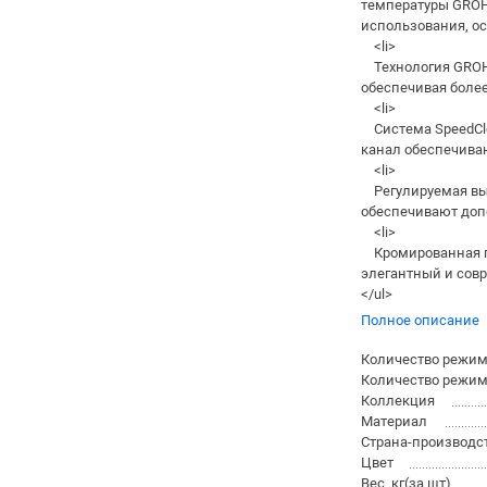
температуры GROHE
использования, ос
<li>
Технология GROHE
обеспечивая более
<li>
Система SpeedCle
канал обеспечиваю
<li>
Регулируемая высо
обеспечивают допо
<li>
Кромированная по
элегантный и совр
</ul>
Полное описание
Количество режимо
Количество режимо
Коллекция
Материал
Страна-производс
Цвет
Вес, кг(за шт)