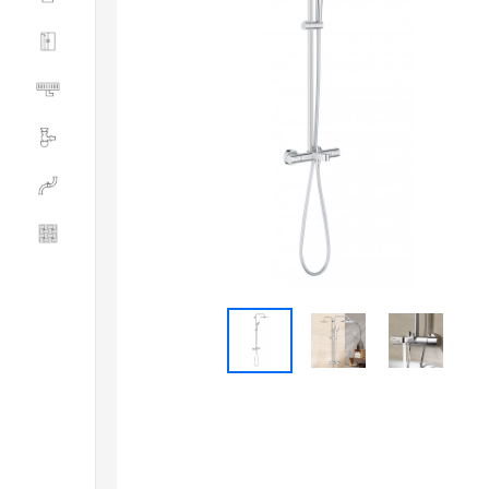
Душевые ограждения
Трапы водоотводящие
Сливная и смывная арматура
Инженерная сантехника
Керамогранит