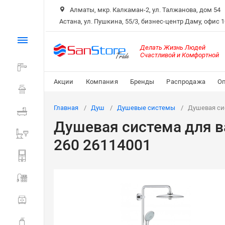
Алматы, мкр. Калкаман-2, ул. Талжанова, дом 54
Астана, ул. Пушкина, 55/3, бизнес-центр Даму, офис 
Каталог
Делать Жизнь Людей
Счастливой и Комфортной
Смесители
Акции
Компания
Бренды
Распродажа
Оп
Душ
Главная
Душ
Душевые системы
Душевая сис
Ванна
Душевая система для в
Санитарная керамика
260 26114001
Системы инсталляции
Мойки и фильтры
Мебель для ванной
Аксессуары для ванной