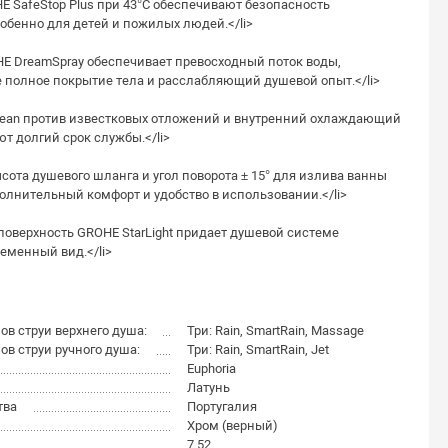
 SafeStop Plus при 43°C обеспечивают безопасность
обенно для детей и пожилых людей.</li>
 DreamSpray обеспечивает превосходный поток воды,
 полное покрытие тела и расслабляющий душевой опыт.</li>
an против известковых отложений и внутренний охлаждающий
т долгий срок службы.</li>
та душевого шланга и угол поворота ± 15° для излива ванны
лнительный комфорт и удобство в использовании.</li>
верхность GROHE StarLight придает душевой системе
еменный вид.</li>
в струи верхнего душа:
Три: Rain, SmartRain, Massage
в струи ручного душа:
Три: Rain, SmartRain, Jet
Euphoria
Латунь
тва
Португалия
Хром (верный)
7.52