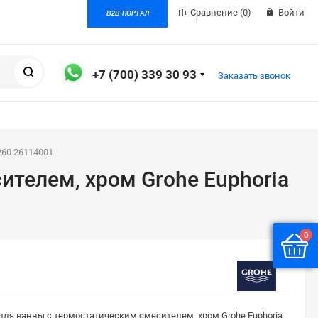
Сравнение
(0)
Войти
B2B ПОРТАЛ
Поиск
+7 (700) 339 30 93
Заказать звонок
260 26114001
телем, хром Grohe Euphoria
0
ля ванны с термостатическим смесителем, хром Grohe Euphoria