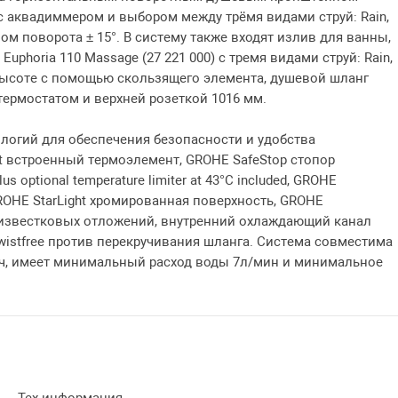
с аквадиммером и выбором между трёмя видами струй: Rain,
лом поворота ± 15°. В систему также входят излив для ванны,
phoria 110 Massage (27 221 000) с тремя видами струй: Rain,
 высоте с помощью скользящего элемента, душевой шланг
 термостатом и верхней розеткой 1016 мм.
логий для обеспечения безопасности и удобства
t встроенный термоэлемент, GROHE SafeStop стопор
 optional temperature limiter at 43°C included, GROHE
OHE StarLight хромированная поверхность, GROHE
в известковых отложений, внутренний охлаждающий канал
istfree против перекручивания шланга. Система совместима
/ч, имеет минимальный расход воды 7л/мин и минимальное
Тех информация