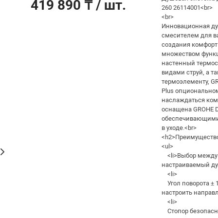
419 890 ₸
/ шт.
260 26114001<br>
<br>
Инновационная душ
смесителем для ва
создания комфорт
множеством функц
настенный термост
видами струй, а т
термоэлементу, GR
Plus опционально
наслаждаться комф
оснащена GROHE Dr
обеспечивающими 
в уходе.<br>
<h2>Преимуществ
<ul>
<li>Выбор между тр
настраиваемый ду
<li>
Угол поворота ± 
настроить направл
<li>
Стопор безопасно