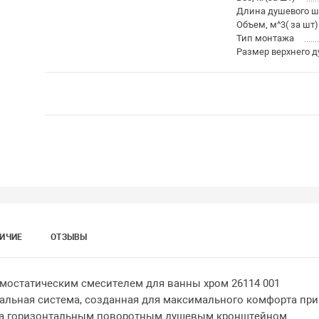
Длина душевого ш
Объем, м^3( за шт)
Тип монтажа
Размер верхнего д
ИЧИЕ
ОТЗЫВЫ
ермостатическим смесителем для ванны хром 26114 001
ональная система, созданная для максимального комфорта при
ена горизонтальным поворотным душевым кронштейном