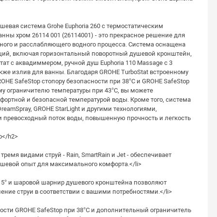
евая система Grohe Euphoria 260 с термостатическим
нны хром 26114 001 (26114001) - это прекрасное решение для
ного и расслабляющего водного процесса. Система оснащена
ий, включая горизонтальный поворотный душевой кронштейн,
ат с аквадиммером, ручной душ Euphoria 110 Massage с 3
акже излив для ванны. Благодаря GROHE TurboStat встроенному
OHE SafeStop стопору безопасности при 38°C и GROHE SafeStop
му ограничителю температуры при 43°C, вы можете
ортной и безопасной температурой воды. Кроме того, система
eamSpray, GROHE StarLight и другими технологиями,
превосходный поток воды, повышенную прочность и легкость
о</h2>
емя видами струй - Rain, SmartRain и Jet - обеспечивает
шевой опыт для максимального комфорта.</li>
15° и шаровой шарнир душевого кронштейна позволяют
ение струи в соответствии с вашими потребностями.</li>
сти GROHE SafeStop при 38°C и дополнительный ограничитель