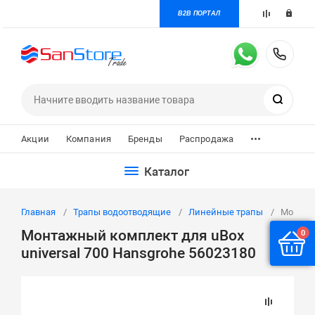
B2B ПОРТАЛ
+7 
Поиск
...
Акции
Компания
Бренды
Распродажа
Каталог
Главная
Трапы водоотводящие
Линейные трапы
Монтажн
Монтажный комплект для uBox
0
universal 700 Hansgrohe 56023180