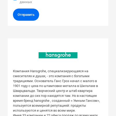
данных
Отправить
Компания Hansgrohe, специализирующаяся на
смесителях и душах, - это компания с богатыми
традициями. Основатель Ганс Гроэ начал с малого в
1901 году с цеха по штамповке металла в Шильтахе в
Шварцвальде. Творческий центр и штаб-квартира
компании до сих пор находятся там. Но в настоящее
время бренд hansgrohe , созданный « Умным Гансом»,
пользуется всемирной репутацией: продукты
используются и ценятся во всем мире.
Имея 33 компании и 22 офиса продаж по всему миру,