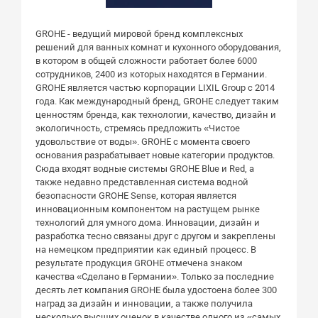
GROHE - ведущий мировой бренд комплексных
решений для ванных комнат и кухонного оборудования,
в котором в общей сложности работает более 6000
сотрудников, 2400 из которых находятся в Германии.
GROHE является частью корпорации LIXIL Group с 2014
года. Как международный бренд, GROHE следует таким
ценностям бренда, как технологии, качество, дизайн и
экологичность, стремясь предложить «Чистое
удовольствие от воды». GROHE с момента своего
основания разрабатывает новые категории продуктов.
Сюда входят водные системы GROHE Blue и Red, а
также недавно представленная система водной
безопасности GROHE Sense, которая является
инновационным компонентом на растущем рынке
технологий для умного дома. Инновации, дизайн и
разработка тесно связаны друг с другом и закреплены
на немецком предприятии как единый процесс. В
результате продукция GROHE отмечена знаком
качества «Сделано в Германии». Только за последние
десять лет компания GROHE была удостоена более 300
наград за дизайн и инновации, а также получила
несколько высших оценок в качестве одного из «самых