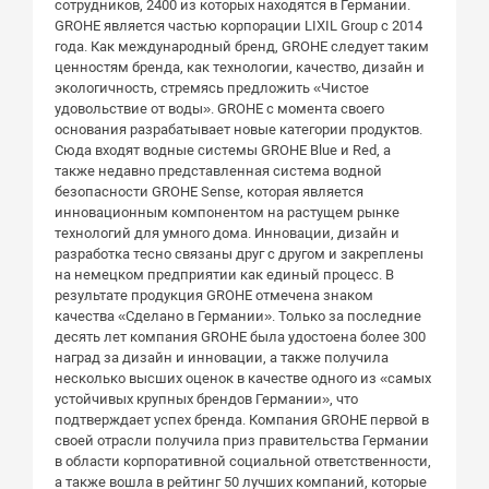
сотрудников, 2400 из которых находятся в Германии.
GROHE является частью корпорации LIXIL Group с 2014
года. Как международный бренд, GROHE следует таким
ценностям бренда, как технологии, качество, дизайн и
экологичность, стремясь предложить «Чистое
удовольствие от воды». GROHE с момента своего
основания разрабатывает новые категории продуктов.
Сюда входят водные системы GROHE Blue и Red, а
также недавно представленная система водной
безопасности GROHE Sense, которая является
инновационным компонентом на растущем рынке
технологий для умного дома. Инновации, дизайн и
разработка тесно связаны друг с другом и закреплены
на немецком предприятии как единый процесс. В
результате продукция GROHE отмечена знаком
качества «Сделано в Германии». Только за последние
десять лет компания GROHE была удостоена более 300
наград за дизайн и инновации, а также получила
несколько высших оценок в качестве одного из «самых
устойчивых крупных брендов Германии», что
подтверждает успех бренда. Компания GROHE первой в
своей отрасли получила приз правительства Германии
в области корпоративной социальной ответственности,
а также вошла в рейтинг 50 лучших компаний, которые